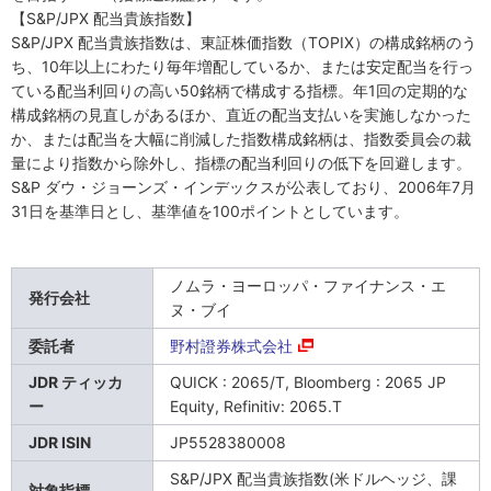
【S&P/JPX 配当貴族指数】
S&P/JPX 配当貴族指数は、東証株価指数（TOPIX）の構成銘柄のう
ち、10年以上にわたり毎年増配しているか、または安定配当を行っ
ている配当利回りの高い50銘柄で構成する指標。年1回の定期的な
構成銘柄の見直しがあるほか、直近の配当支払いを実施しなかった
か、または配当を大幅に削減した指数構成銘柄は、指数委員会の裁
量により指数から除外し、指標の配当利回りの低下を回避します。
S&P ダウ・ジョーンズ・インデックスが公表しており、2006年7月
31日を基準日とし、基準値を100ポイントとしています。
ノムラ・ヨーロッパ・ファイナンス・エ
発行会社
ヌ・ブイ
委託者
野村證券株式会社
JDR ティッカ
QUICK : 2065/T, Bloomberg : 2065 JP
ー
Equity, Refinitiv: 2065.T
JDR ISIN
JP5528380008
S&P/JPX 配当貴族指数(米ドルヘッジ、課
対象指標