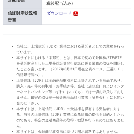
税後配当込み)
信託財産状況報
ダウンロード
告書
当社は、上場信託（JDR）業務における受託者としての業務を行っ
ています。
本サイトにおける「本邦初」とは、日本で初めて外国株/ETF/ETF
を受託財産とした上場受益証券発行信託に係る業務の取扱を開始し
たことを言います。（2017年8月31日現在公表ベース。三菱ＵＦＪ
信託銀行調べ）。
上場信託（JDR）は金融商品取引所に上場されている商品であり、
購入・売却等のお取引・お手続き等、当社（店頭窓口およびインタ
ーネットバンキング等いずれにおいても）では一切お取扱しており
ません。最寄の取扱第一種金融商品取引業者（証券会社）にお問い
合わせ下さい。
本サイトは、上場信託（JDR）の受益権を保有する受益者に対す
る、当社の上場信託（JDR）業務に係る情報の提供を目的としたも
のであり、特定の金融商品等の取得・勧誘を行うものではありませ
ん。
本サイトは、金融商品取引法に基づく開示資料ではありません。