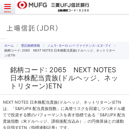
お問い合わせ
English
CLOSE
MENU
受益者様向け
発行者様向け
受託銘柄情報
ノムラ･ヨーロッパ･ファイナンス･エヌ･ブイ
銘柄コード: 2065 NEXT NOTES 日本株配当貴族(ドルヘッジ、ネットリター
ン)ETN
受託銘柄情報
銘柄コード: 2065 NEXT NOTES
よくあるご質問
日本株配当貴族(ドルヘッジ、ネッ
トリターン)ETN
NEXT NOTES 日本株配当貴族(ドルヘッジ、ネットリターン)ETN
は、「S&P/JPX 配当貴族指数」に為替リスクを回避しつつ米ドル建
てで投資する際のパフォーマンスを表す指標である「S&P/JPX 配当
貴族指数（米ドルヘッジ、課税後配当込み）」の円換算値との連動
を目指すETN（指標連動証券）です。