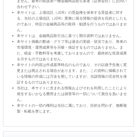
ません。最寄の取扱第一種金融商品取引業者（証券会社）にお問い
合わせ下さい。
本サイトは、上場信託（JDR）の受益権を保有する受益者に対す
る、当社の上場信託（JDR）業務に係る情報の提供を目的としたも
のであり、特定の金融商品等の取得・勧誘を行うものではありませ
ん。
本サイトは、金融商品取引法に基づく開示資料ではありません。
本サイト掲載の数値・グラフ等は過去の実績・状況であり、将来の
市場環境・運用成果等を示唆・保証するものではありません。ま
た、税金・手数料等を考慮しておりませんので、最終的な投資成果
を示すものではありません。
本サイトの内容は作成基準時点のものであり、その以後予告無く変
更または廃止される場合があります。また、この資料に掲載されて
いる情報の作成には万全を期していますが、当該情報の完全性を保
証するものではありません。
当社は、本サイトに含まれる情報およびそれを利用したことにより
発生するいかなる費用または損害等の一切について責任を負いませ
ん。
本サイトの一切の権利は当社に属しており、目的を問わず、無断複
製・転載を禁じます。