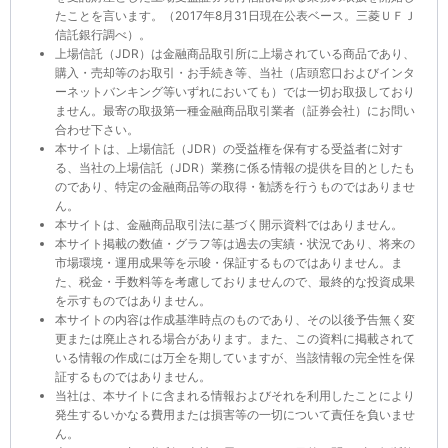
たことを言います。（2017年8月31日現在公表ベース。三菱ＵＦＪ
信託銀行調べ）。
上場信託（JDR）は金融商品取引所に上場されている商品であり、
購入・売却等のお取引・お手続き等、当社（店頭窓口およびインタ
ーネットバンキング等いずれにおいても）では一切お取扱しており
ません。最寄の取扱第一種金融商品取引業者（証券会社）にお問い
合わせ下さい。
本サイトは、上場信託（JDR）の受益権を保有する受益者に対す
る、当社の上場信託（JDR）業務に係る情報の提供を目的としたも
のであり、特定の金融商品等の取得・勧誘を行うものではありませ
ん。
本サイトは、金融商品取引法に基づく開示資料ではありません。
本サイト掲載の数値・グラフ等は過去の実績・状況であり、将来の
市場環境・運用成果等を示唆・保証するものではありません。ま
た、税金・手数料等を考慮しておりませんので、最終的な投資成果
を示すものではありません。
本サイトの内容は作成基準時点のものであり、その以後予告無く変
更または廃止される場合があります。また、この資料に掲載されて
いる情報の作成には万全を期していますが、当該情報の完全性を保
証するものではありません。
当社は、本サイトに含まれる情報およびそれを利用したことにより
発生するいかなる費用または損害等の一切について責任を負いませ
ん。