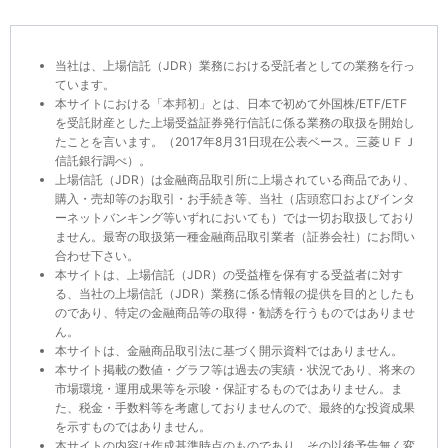
当社は、上場信託（JDR）業務における受託者としての業務を行っ
ています。
本サイトにおける「本邦初」とは、日本で初めて外国株/ETF/ETF
を受託財産とした上場受益証券発行信託に係る業務の取扱を開始し
たことを言います。（2017年8月31日現在公表ベース。三菱ＵＦＪ
信託銀行調べ）。
上場信託（JDR）は金融商品取引所に上場されている商品であり、
購入・売却等のお取引・お手続き等、当社（店頭窓口およびインタ
ーネットバンキング等いずれにおいても）では一切お取扱しており
ません。最寄の取扱第一種金融商品取引業者（証券会社）にお問い
合わせ下さい。
本サイトは、上場信託（JDR）の受益権を保有する受益者に対す
る、当社の上場信託（JDR）業務に係る情報の提供を目的としたも
のであり、特定の金融商品等の取得・勧誘を行うものではありませ
ん。
本サイトは、金融商品取引法に基づく開示資料ではありません。
本サイト掲載の数値・グラフ等は過去の実績・状況であり、将来の
市場環境・運用成果等を示唆・保証するものではありません。ま
た、税金・手数料等を考慮しておりませんので、最終的な投資成果
を示すものではありません。
本サイトの内容は作成基準時点のものであり、その以後予告無く変