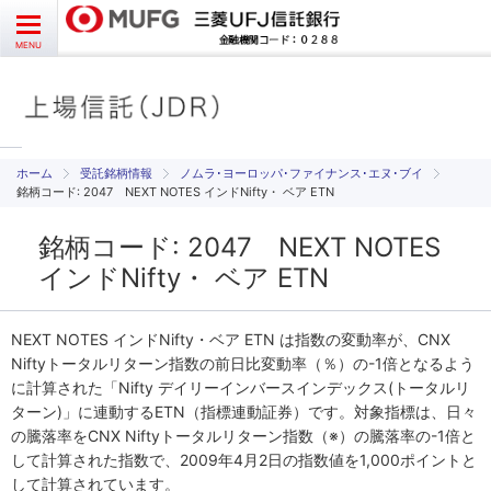
お問い合わせ
English
CLOSE
MENU
受益者様向け
発行者様向け
受託銘柄情報
ノムラ･ヨーロッパ･ファイナンス･エヌ･ブイ
銘柄コード: 2047 NEXT NOTES インドNifty・ ベア ETN
受託銘柄情報
銘柄コード: 2047 NEXT NOTES
インドNifty・ ベア ETN
よくあるご質問
NEXT NOTES インドNifty・ベア ETN は指数の変動率が、CNX
Niftyトータルリターン指数の前日比変動率（％）の-1倍となるよう
に計算された「Nifty デイリーインバースインデックス(トータルリ
ターン)」に連動するETN（指標連動証券）です。対象指標は、日々
の騰落率をCNX Niftyトータルリターン指数（※）の騰落率の-1倍と
して計算された指数で、2009年4月2日の指数値を1,000ポイントと
して計算されています。