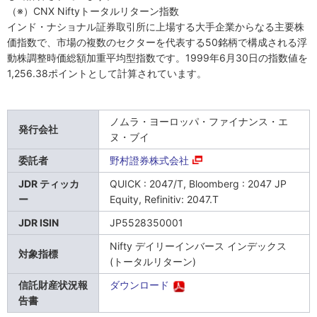
（※）CNX Niftyトータルリターン指数
インド・ナショナル証券取引所に上場する大手企業からなる主要株
価指数で、市場の複数のセクターを代表する50銘柄で構成される浮
動株調整時価総額加重平均型指数です。1999年6月30日の指数値を
1,256.38ポイントとして計算されています。
ノムラ・ヨーロッパ・ファイナンス・エ
発行会社
ヌ・ブイ
委託者
野村證券株式会社
JDR ティッカ
QUICK : 2047/T, Bloomberg : 2047 JP
ー
Equity, Refinitiv: 2047.T
JDR ISIN
JP5528350001
Nifty デイリーインバース インデックス
対象指標
(トータルリターン)
信託財産状況報
ダウンロード
告書