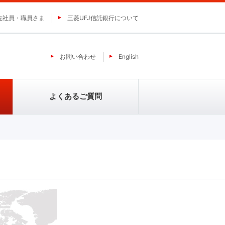
先社員・職員さま
三菱UFJ信託銀行について
お問い合わせ
English
よくあるご質問
ミ
ＹＣＰホールディングス（グロー
バル）リミテッド