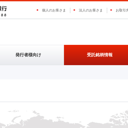
個人のお客さま
法人のお客さま
お取引
発行者様向け
受託銘柄情報
オムニ・プラス・システム・リ
三菱ＵＦＪ証券ホールディングス
ETN-JDRとは
ETN-JDRとは
外国株JDRとは
外国株JDRとは
テッド