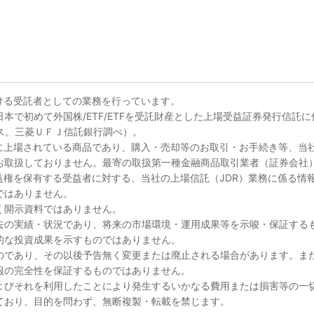
ける受託者としての業務を行っています。
本で初めて外国株/ETF/ETFを受託財産とした上場受益証券発行信託
ース。三菱ＵＦＪ信託銀行調べ）。
所に上場されている商品であり、購入・売却等のお取引・お手続き等、当
お取扱しておりません。最寄の取扱第一種金融商品取引業者（証券会社
益権を保有する受益者に対する、当社の上場信託（JDR）業務に係る情
ではありません。
く開示資料ではありません。
去の実績・状況であり、将来の市場環境・運用成果等を示唆・保証する
的な投資成果を示すものではありません。
のであり、その以後予告無く変更または廃止される場合があります。ま
報の完全性を保証するものではありません。
よびそれを利用したことにより発生するいかなる費用または損害等の一
ており、目的を問わず、無断複製・転載を禁じます。