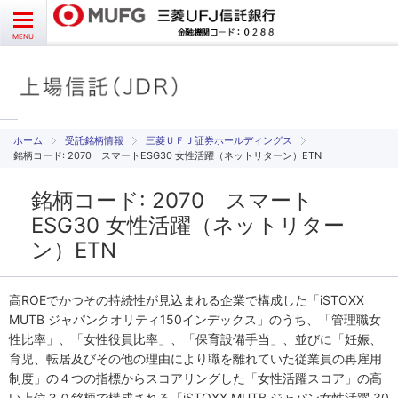
お問い合わせ
English
CLOSE
MENU
受益者様向け
発行者様向け
受託銘柄情報
三菱ＵＦＪ証券ホールディングス
銘柄コード: 2070 スマートESG30 女性活躍（ネットリターン）ETN
受託銘柄情報
銘柄コード: 2070 スマート
ESG30 女性活躍（ネットリター
よくあるご質問
ン）ETN
高ROEでかつその持続性が見込まれる企業で構成した「iSTOXX
MUTB ジャパンクオリティ150インデックス」のうち、「管理職女
性比率」、「女性役員比率」、「保育設備手当」、並びに「妊娠、
育児、転居及びその他の理由により職を離れていた従業員の再雇用
制度」の４つの指標からスコアリングした「女性活躍スコア」の高
い上位３０銘柄で構成される「iSTOXX MUTB ジャパン女性活躍 30