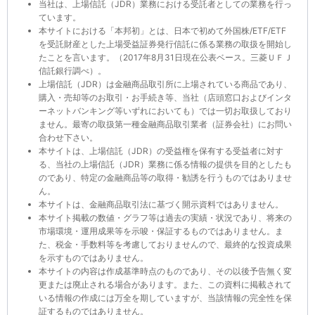
当社は、上場信託（JDR）業務における受託者としての業務を行っ
ています。
本サイトにおける「本邦初」とは、日本で初めて外国株/ETF/ETF
を受託財産とした上場受益証券発行信託に係る業務の取扱を開始し
たことを言います。（2017年8月31日現在公表ベース。三菱ＵＦＪ
信託銀行調べ）。
上場信託（JDR）は金融商品取引所に上場されている商品であり、
購入・売却等のお取引・お手続き等、当社（店頭窓口およびインタ
ーネットバンキング等いずれにおいても）では一切お取扱しており
ません。最寄の取扱第一種金融商品取引業者（証券会社）にお問い
合わせ下さい。
本サイトは、上場信託（JDR）の受益権を保有する受益者に対す
る、当社の上場信託（JDR）業務に係る情報の提供を目的としたも
のであり、特定の金融商品等の取得・勧誘を行うものではありませ
ん。
本サイトは、金融商品取引法に基づく開示資料ではありません。
本サイト掲載の数値・グラフ等は過去の実績・状況であり、将来の
市場環境・運用成果等を示唆・保証するものではありません。ま
た、税金・手数料等を考慮しておりませんので、最終的な投資成果
を示すものではありません。
本サイトの内容は作成基準時点のものであり、その以後予告無く変
更または廃止される場合があります。また、この資料に掲載されて
いる情報の作成には万全を期していますが、当該情報の完全性を保
証するものではありません。