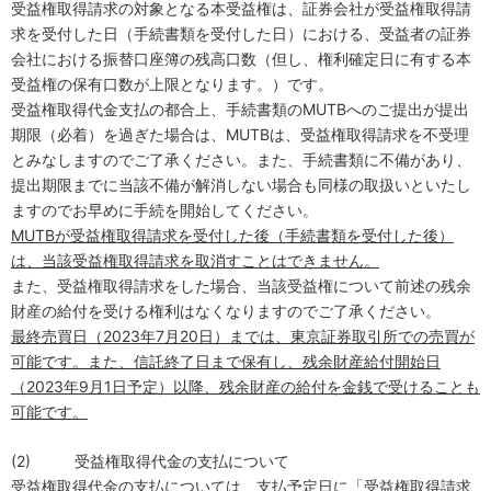
受益権取得請求の対象となる本受益権は、証券会社が受益権取得請
求を受付した日（手続書類を受付した日）における、受益者の証券
会社における振替口座簿の残高口数（但し、権利確定日に有する本
受益権の保有口数が上限となります。）です。
受益権取得代金支払の都合上、手続書類の
MUTB
へのご提出が提出
期限（必着）を過ぎた場合は、
MUTB
は、受益権取得請求を不受理
とみなしますのでご了承ください。また、手続書類に不備があり、
提出期限までに当該不備が解消しない場合も同様の取扱いといたし
ますのでお早めに手続を開始してください。
MUTB
が受益権取得請求を受付した後（手続書類を受付した後）
は、当該受益権取得請求を取消すことはできません。
また、受益権取得請求をした場合、当該受益権について前述の残余
財産の給付を受ける権利はなくなりますのでご了承ください。
最終売買日（
2023
年
7
月
20
日）までは、東京証券取引所での売買が
可能です。また、信託終了日まで保有し、残余財産給付開始日
（
2023
年
9
月
1
日予定）以降、残余財産の給付を金銭で受けることも
可能です。
(2)
受益権取得代金の支払について
受益権取得代金の支払については、支払予定日に「受益権取得請求