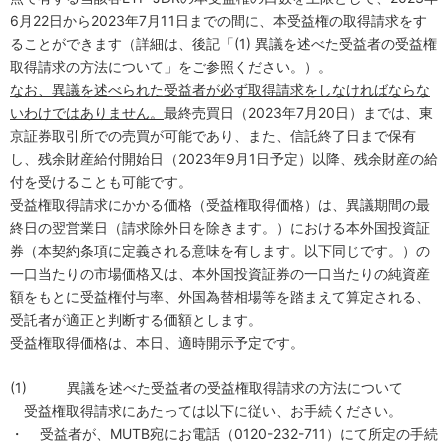
6
月
22
日から
2023
年
7
月
11
日までの間に、本受益権の取得請求をす
ることができます（詳細は、後記「
(1)
異議を述べた受益者の受益権
取得請求の方法について」をご参照ください。）。
なお、異議を述べられた受益者が必ず取得請求をしなければならな
いわけではありません。
最終売買日（
2023
年
7
月
20
日）までは、東
京証券取引所での売買が可能であり、また、信託終了日まで保有
し、残余財産給付開始日（
2023
年
9
月
1
日予定）以降、残余財産の給
付を受けることも可能です。
受益権取得請求にかかる価格（受益権取得価格）は、異議期間の最
終日の翌営業日（請求除外日を除きます。）における本外国投資証
券（本契約条項に定義される意味を有します。以下同じです。）の
一口当たりの市場価格又は、本外国投資証券の一口当たりの純資産
額をもとに受益権付与率、外国為替相場等を踏まえて算定される、
受託者が適正と判断する価額とします。
受益権取得価格は、本日、適時開示予定です。
(1)
異議を述べた受益者の受益権取得請求の方法について
受益権取得請求にあたっては以下に従い、お手続ください。
・
受益者が、
MUTB
宛にお電話（
0120-232-711
）にて所定の手続