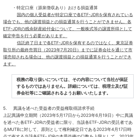
・特定口座（源泉徴収あり）おける損益通算
国内の個人受益者が特定口座で各
ETF-JDR
を保有されている
場合でも、他の譲渡損益との損益通算を行うことができません。各
ETF-JDR
の残余財産給付金について、一般株式等の譲渡所得として
確定申告を行う必要があります。
信託終了日まで各
ETF-JDR
を保有するのではなく、東京証券
取引所の最終売買日（
2023
年
7
月
20
日）までに証券会社を通じて市
場売却される場合は、他の譲渡損益との損益通算を行うことができ
ます。
税務の取り扱いについては、その内容について当社が保証
するものではありません。詳細については、税理士及び証
券会社等にご確認されるようお願いいたします。
5.
異議を述べた受益者の受益権取得請求手続
上記異議申立期間（
2023
年
5
月
17
日から
2023
年
6
月
19
日）中に異議
を述べた各
ETF-JDR
の受益者に限り、当該各
ETF-JDR
の受託者であ
る
MUTB
に対して、原則として権利確定日である
2023
年
4
月
17
日時
点で有する当該各
ETF-JDR
の本受益権の口数を上限として、
2023
年