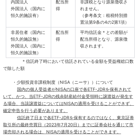
内国法人
配当所
非課税となり源泉徴収さ
外国法人（国内に
得
れません。
恒久的施設有）
（参考条文：租税特別措
置法第
9
条の
4
の
2
第
1
項）
非居住者（国内に
配当所
平均信託金＊との差額が
恒久的施設無）
得
配当所得となり、源泉徴
外国法人（国内に
収されます。
恒久的施設無）
＊信託終了時において信託されている金額を受益権総口数
で除した額
・少額投資非課税制度（
NISA
（ニーサ））について
国内の個人受益者が
NISA
の口座で各
ETF-JDR
を保有されて
いて、かつ、当
ETF-JDR
の残余財産給付金受領時に譲渡益が発生す
る場合、当該譲渡益については
NISA
の適用を受けることができず、
確定申告を行う必要があります。
信託終了日まで各
ETF-JDR
を保有するのではなく、東京証券
取引所の最終売買日（
2023
年
7
月
20
日）までに証券会社を通じて市
場売却される場合は、
NISA
の適用を受けることができます。