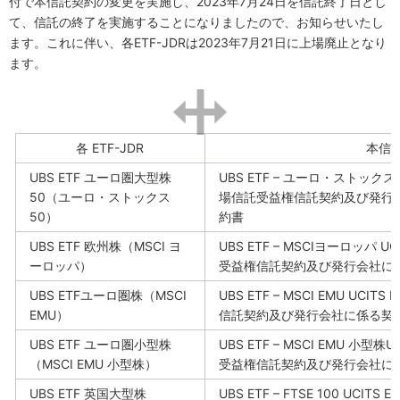
付で本信託契約の変更を実施し、
2023
年
7
月
24
日を信託終了日とし
て、信託の終了を実施することになりましたので、お知らせいたし
ます。これに伴い、各
ETF-JDR
は
2023
年
7
月
21
日に上場廃止となり
ます。
各
ETF-JDR
本信
UBS ETF
ユーロ圏大型株
UBS ETF –
ユーロ・ストックス
50
（ユーロ・ストックス
場信託受益権信託契約及び発行
50
）
約書
UBS ETF
欧州株（
MSCI
ヨ
UBS ETF – MSCI
ヨーロッパ
UCI
ーロッパ）
受益権信託契約及び発行会社に
UBS ETF
ユーロ圏株（
MSCI
UBS ETF – MSCI EMU UCITS E
EMU
）
信託契約及び発行会社に係る契
UBS ETF
ユーロ圏小型株
UBS ETF – MSCI EMU
小型株
UC
（
MSCI EMU
小型株）
受益権信託契約及び発行会社に
UBS ETF
英国大型株
UBS ETF – FTSE 100 UCITS ET