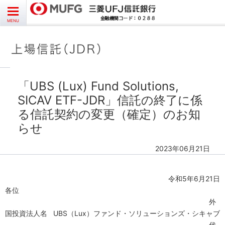
お問い合わせ
English
CLOSE
MENU
受益者様向け
発行者様向け
「UBS (Lux) Fund Solutions,
SICAV ETF-JDR」信託の終了に係
受託銘柄情報
る信託契約の変更（確定）のお知
らせ
よくあるご質問
2023年06月21日
令和
5
年
6
月
21
日
各位
外
国投資法人名
UBS
（
Lux
）ファンド・ソリューションズ・シキャブ
代