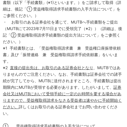
書類（以下「手続書類」
(※1)
といいます。）をご請求して取得（詳
細は、後記「
①
受益権取得請求手続書類の入手方法について」を
ご参照ください。）
・
お取引のある証券会社を通じて、
MUTB
へ手続書類をご提出
（
MUTB
にて
2023
年
7
月
11
日までに受領完了（
※2
））（詳細は、後
記「②
受益権取得請求手続書類の提出方法について」をご参照く
ださい。）
※1
手続書類とは、「受益権取得請求書 兼 受益権口座振替依頼
書」及び「振替連絡 兼 受益権取得請求手続依頼書」をいいま
す。
※2
直接の提出先は、お取引のある証券会社となり
、
MUTB
ではあ
りませんのでご注意ください。なお、手続書類は証券会社での諸手
続が完了してから、
MUTB
に送付されますところ、手続書類は提出
期限内に
MUTB
が受領する必要があります。したがいまして、
証券
会社又は
MUTB
において受領手続に一定のお時間を要する場合があ
りますので、受益権取得請求をなさる受益者は速やかに手続開始く
ださい。
詳しくはお取引のある証券会社までお問い合わせくださ
い。
①
受益権取得請求手続書類の入手方法について