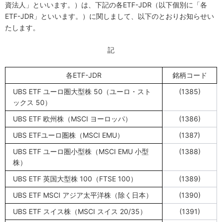
資
法人
」
と
い
い
ま
す
。
）
は
、
下
記
の
各
E
T
F
-
J
D
R
（
以
下個
別
に「各
ETF-JDR
」といいま
す
。
）
に
関
し
ま
し
て
、以下のとおりお知らせい
たします。
記
各
ETF-JDR
銘柄コード
UBS ETF
ユーロ圏大型株
50
（ユーロ・スト
(1385)
ックス
50
）
UBS ETF
欧州株（
MSCI
ヨーロッパ）
(1386)
UBS ETF
ユーロ
圏株（
MSCI EMU
）
(1387)
UBS ETF
ユーロ
圏小型株（
MSCI EMU
小型
(1388)
株）
UBS ETF
英国大型株
100
（
FTSE 100
）
(1389)
UBS ETF MSCI
アジア太平洋株（除く日本）
(1390)
UBS ETF
スイス株（
MSCI
スイス
20/35
）
(1391)