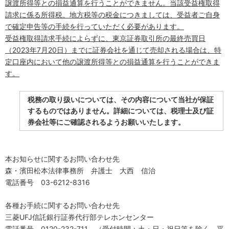
譲渡所得等との損益通算を行うことができません。当該受益権取得
請求に係る所得税、地方税等の税金につきましては、受益者ご自身
で確定申告等の手続を行っていただく必要があります。
受益権取得請求手続によらずに、東京証券取引所の最終売買日
（
2023
年
7
月
20
日）までに証券会社を通じて売却される場合は、特
定口座内において他の譲渡所得等との損益通算を行うことができま
す。
税務の取り扱いについては、その内容について当社が保証
するものではありません。詳細については、税理士及び証
券会社等にご確認されるようお願いいたします。
本お知らせに関するお問い合わせ先
森・濱田松本法律事務所 弁護士 大西 信治
電話番号
03-6212-8316
各種お手続に関するお問い合わせ先
三菱
UFJ
信託銀
⾏
証券代行部テレホンセンター
電話番号
0120-232-711
（受付時間：土・日・祝日等を除く 平