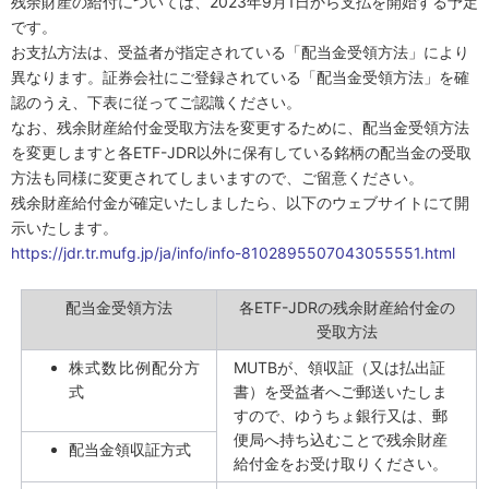
残余財産の給付については、
2023
年
9
月
1
日から支払を開始する予定
です。
お支払方法は、受益者が指定されている「配当金受領方法」により
異なります。証券会社にご登録されている「配当金受領方法」を確
認のうえ、下表に従ってご認識ください。
なお、残余財産給付金受取方法を変更するために、配当金受領方法
を変更しますと各
ETF-JDR
以外に保有している銘柄の配当金の受取
方法も同様に変更されてしまいますので、ご留意ください。
残余財産給付金が確定いたしましたら、以下のウェブサイトにて開
示いたします。
https://jdr.tr.mufg.jp/ja/info/info-8102895507043055551.html
配当金受領方法
各
ETF-JDR
の残余財産給付金の
受取方法
株式数比例配分方
MUTB
が、領収証（又は払出証
式
書）を受益者へご郵送いたしま
すので、ゆうちょ銀行又は、郵
便局へ持ち込むことで残余財産
配当金領収証方式
給付金をお受け取りください。