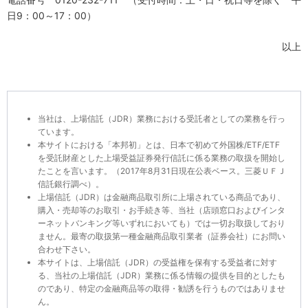
日
9
：
00
～
17
：
00
）
以上
当社は、上場信託（JDR）業務における受託者としての業務を行っ
ています。
本サイトにおける「本邦初」とは、日本で初めて外国株/ETF/ETF
を受託財産とした上場受益証券発行信託に係る業務の取扱を開始し
たことを言います。（2017年8月31日現在公表ベース。三菱ＵＦＪ
信託銀行調べ）。
上場信託（JDR）は金融商品取引所に上場されている商品であり、
購入・売却等のお取引・お手続き等、当社（店頭窓口およびインタ
ーネットバンキング等いずれにおいても）では一切お取扱しており
ません。最寄の取扱第一種金融商品取引業者（証券会社）にお問い
合わせ下さい。
本サイトは、上場信託（JDR）の受益権を保有する受益者に対す
る、当社の上場信託（JDR）業務に係る情報の提供を目的としたも
のであり、特定の金融商品等の取得・勧誘を行うものではありませ
ん。