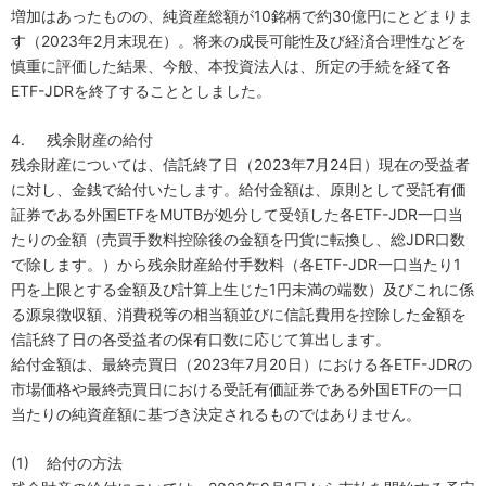
増加はあったものの、純資産総額が
10
銘柄で約
30
億円にとどまりま
す（
2023
年
2
月末現在）。将来の成長可能性及び経済合理性などを
慎重に評価した結果、今般、本投資法人は、所定の手続を経て各
ETF-JDR
を終了することとしました。
4.
残余財産の給付
残余財産については、信託終了日（
2023
年
7
月
24
日）現在の受益者
に対し、金銭で給付いたします。給付金額は、原則として受託有価
証券である外国
ETF
を
MUTB
が処分して受領した各
ETF-JDR
一口当
たりの金額（売買手数料控除後の金額を円貨に転換し、総
JDR
口数
で除します。）から残余財産給付手
数料（各
ETF-JDR
一口当たり
1
円を上限とする金額及び計算上生じた
1
円未満の端数）及びこれに係
る源泉徴収額、消費税等の相当額並びに信託費用を控除した金額を
信託終了日の各受益者の保有口数に応
じて算出します。
給付金額は、最終売買日（
2023
年
7
月
20
日）における各
ETF-JDR
の
市場価格や最終売買日における受託有価証券である外国
ETF
の一口
当たりの純資産額に基づき決定されるものではありません。
(1)
給付の方法