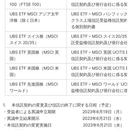
100
（
FTSE 100
）
信託契約及び発行会社に係る契
UBS ETF MSCI
アジア太平
UBS ETF – MSCI
パシフィック
洋株（除く日本）
クラス上場信託受益権信託契約
る個別契約書
UBS ETF
スイス株（
MSCI
UBS ETF – MSCI
スイス
20/35 
スイス
20/35
）
託受益権信託契約及び発行会社
UBS ETF
英国株（
MSCI
英
UBS ETF – MSCI
英国
UCITS ET
国）
信託契約及び発行会社に係る契
UBS ETF
米国株（
MSCI
米
UBS ETF – MSCI
米国
UCITS ET
国）
信託契約及び発行会社に係る契
UBS ETF
先進国株（
MSCI
UBS ETF – MSCI
ワールド
UCIT
ワールド）
益権信託契約及び発行会社に係
1.
本信託契約の変更及び信託の終了に関する日程（予定）
・受益者による異議申立期限
2023
年
6
月
19
日（月）
・異議申立結果開示
2023
年
6
月
21
日（水）
・本信託契約の変更実施日
2023
年
6
月
21
日（水）