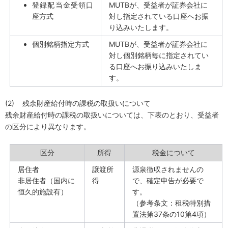
登録配当金受領口
MUTB
が、受益者が証券会社に
座方式
対し指定されている口座へお振
り込みいたします。
個別銘柄指定方式
MUTB
が、受益者が証券会社に
対し個別銘柄毎に指定されてい
る口座へお振り込みいたしま
す。
(2)
残余財産給付時の課税の取扱いについて
残余財産給付時の課税の取扱いについては、下表のとおり、受益者
の区分により異なります。
区分
所得
税金について
居住者
譲渡所
源泉徴収されませんの
非居住者（国内に
得
で、確定申告が必要で
恒久的施設有）
す。
（参考条文：租税特別措
置法第
37
条の
10
第
4
項）