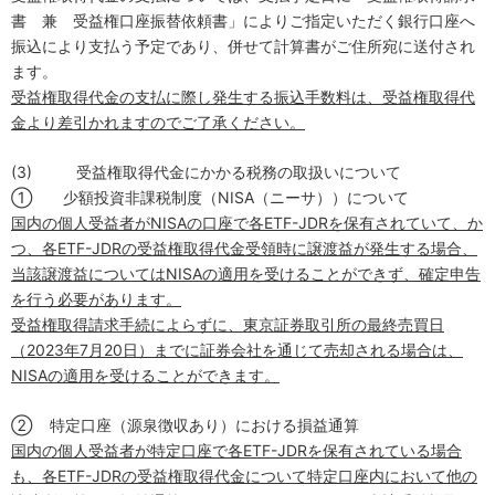
書 兼 受益権口座振替依頼書」によりご指定いただく銀行口座へ
振込により支払う予定であり、併せて計算書がご住所宛に送付され
ます。
受益権取得代金の支払に際し発生する振込手数料は、受益権取得代
金より差引かれますのでご了承ください。
(3)
受益権取得代金にかかる税務の取扱いについて
①
少額投資非課税制度（
NISA
（ニーサ））について
国内の個人受益者が
NISA
の口座で各
ETF-JDR
を保有されていて、か
つ、各
ETF-JDR
の受益権取得代金受領時に譲渡益が発生する場合、
当該譲渡益については
NISA
の適用を受けることができず、確定申告
を行う必要があります。
受益権取得請求手続によらずに、東京証券取引所の最終売買日
（
2023
年
7
月
20
日）までに証券会社を通じて売却される場合は、
NISA
の適用を受けることができます。
② 特定口座（源泉徴収あり）における損益通算
国内の個人受益者が特定口座で各
ETF-JDR
を保有されている場合
も、各
ETF-JDR
の受益権取得代金について特定口座内において他の