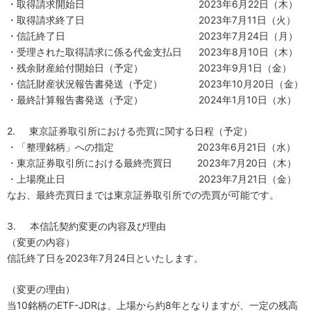
・取得請求開始日
2023
年
6
月
22
日（木）
・取得請求終了日
2023
年
7
月
11
日（火）
・信託終了日
2023
年
7
月
24
日（月）
・受理された取得請求に係る代金支払日
2023
年
8
月
10
日（木）
・残余財産給付開始日（予定）
2023
年
9
月
1
日（金）
・信託財産状況報告書発送（予定）
2023
年
10
月
20
日（金）
・最終計算報告書発送（予定）
2024
年
1
月
10
日（水）
2.
東京証券取引所における売買に関する日程（予定）
・「整理銘柄」への指定
2023
年
6
月
21
日（水）
・東京証券取引所における最終売買日
2023
年
7
月
20
日（木）
・上場廃止日
2023
年
7
月
21
日（金）
なお、最終売買日までは東京証券取引所での売買が可能です。
3.
本信託契約変更の内容及び理由
（変更の内容）
信託終了日を
2023
年
7
月
24
日といたします。
（変更の理由）
当
10
銘柄の
ETF-JDR
は、上場から約
8
年となりますが、一定の残高