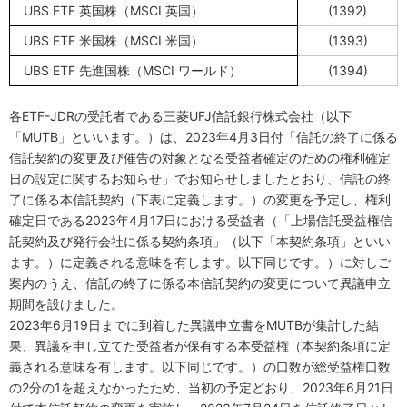
UBS ETF
英国株（
MSCI
英国）
(1392)
UBS ETF
米国株（
MSCI
米国）
(1393)
UBS ETF
先進国株（
MSCI
ワールド）
(1394)
各
ETF-JDR
の受託者である三菱
UFJ
信託銀行株式会社（以下
「
MUTB
」といいます。）は、
2023
年
4
月
3
日付「信託の終了に係る
信託契約の変更及び催告の対象となる受益者確定のための権利確定
日の設定に関するお知らせ」でお知らせしましたとおり、信託の終
了に係る本信託契約（下表に定義します。）の変更を予定し、権利
確定日である
2023
年
4
月
17
日における受益者（「上場信託受益権信
託契約及び発行会社に係る契約条項」（以下「本契約条項」といい
ます。）に定義される意味を有します。以下同じです。）に対しご
案内のうえ、信託の終了に係る本信託契約の変更について異議申立
期間を設けました。
2023
年
6
月
19
日までに到着した異議申立書を
MUTB
が集計した結
果、異議を申し立てた受益者が保有する本受益権（本契約条項に定
義される意味を有します。以下同じです。）の口数が総受益権口数
の
2
分の
1
を超えなかったため、当初の予定どおり、
2023
年
6
月
21
日