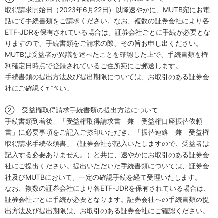
取得請求開始日（
2023
年
6
月
22
日）以降速やかに、
MUTB
宛にお電
話にて手続書類をご請求ください。なお、複数の証券会社により各
ETF-JDR
を保有されている場合は、証券会社ごとに手続が必要とな
りますので、手続書類をご請求の際、その旨お申し出ください。
MUTB
は受益者が異議を述べたことを確認した上で、手続書類を権
利確定日時点で登録されているご住所宛にご郵送します。
手続書類の提出方法及び提出期限については、お取引のある証券会
社にご確認ください。
② 受益権取得請求手続書類の提出方法について
手続書類到着後、「受益権取得請求書 兼 受益権口座振替依頼
書」に必要事項をご記入ご捺印いただき、「振替連絡 兼 受益権
取得請求手続依頼書」（証券会社が記入いたしますので、受益者は
記入する必要ありません。）と共に、速やかにお取引のある証券会
社にご提出ください。提出いただいた手続書類については、証券会
社及び
MUTB
において、一定の確認手続を経て受理いたします。
なお、複数の証券会社により各
ETF-JDR
を保有されている場合は、
証券会社ごとに手続が必要となります。証券会社への手続書類の提
出方法及び提出期限は、お取引のある証券会社にご確認ください。