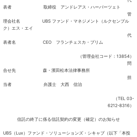
表者
取締役 アンドレアス・ハーバーツェト
管
理会社名
UBS
ファンド・マネジメント（ルクセンブル
ク）エス・エイ
代
表者名
CEO
フランチェスカ・プリム
（管理会社コード：
13854
）
問
合せ先
森・濱田松本法律事務所
担
当者
弁護士 大西 信治
（
TEL 03-
6212-8316
）
信託の終了に係る信託契約の変更（確定）のお知らせ
UBS
（
Lux
）ファンド・ソリューションズ・シキャブ
（
以
下
「
本投