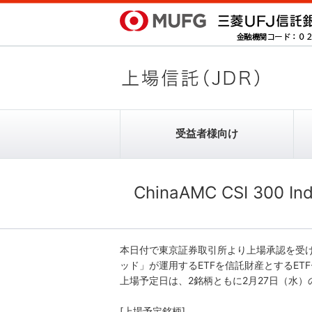
受益者様向け
受益者様向け
発行者様向け
受託銘柄情報
ChinaAMC CSI 300
ノムラ･ヨーロッパ･ファイナンス･
ETF-JDRとは
ETF-JDRとは
エヌ･ブイ
本日付で東京証券取引所より上場承認を受
ッド」が運用するETFを信託財産とするET
上場予定日は、2銘柄ともに2月27日（水
[上場予定銘柄]