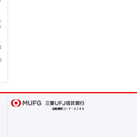
も
り
は
切