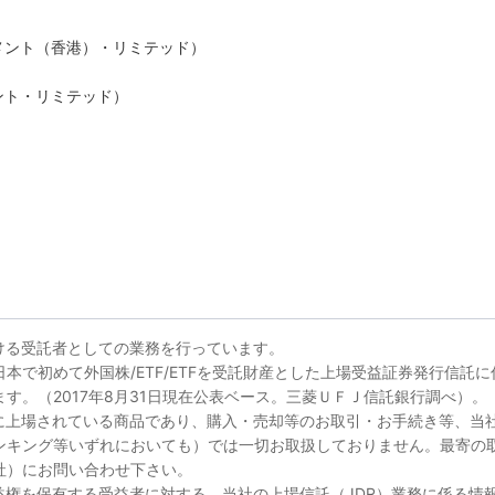
メント（香港）・リミテッド）
ント・リミテッド）
ける受託者としての業務を行っています。
本で初めて外国株/ETF/ETFを受託財産とした上場受益証券発行信託に
す。（2017年8月31日現在公表ベース。三菱ＵＦＪ信託銀行調べ）。
所に上場されている商品であり、購入・売却等のお取引・お手続き等、当
ンキング等いずれにおいても）では一切お取扱しておりません。最寄の
社）にお問い合わせ下さい。
益権を保有する受益者に対する、当社の上場信託（JDR）業務に係る情