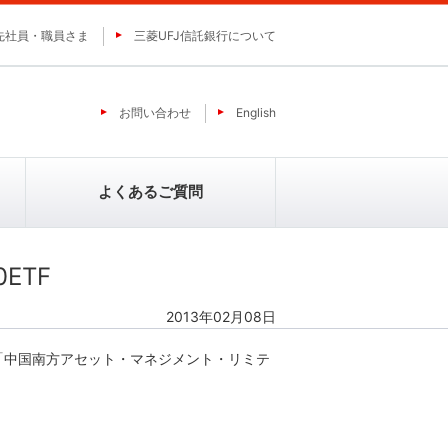
先社員・職員さま
三菱UFJ信託銀行について
お問い合わせ
English
よくあるご質問
0ETF
2013年02月08日
ミ
ＹＣＰホールディングス（グロー
バル）リミテッド
「中国南方アセット・マネジメント・リミテ