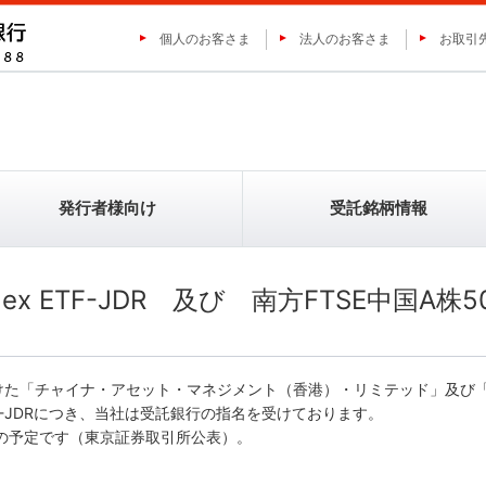
個人のお客さま
法人のお客さま
お取引
発行者様向け
受託銘柄情報
 Index ETF-JDR 及び 南方FTSE中国A株5
オムニ・プラス・システム・リ
三菱ＵＦＪ証券ホールディングス
ETN-JDRとは
ETN-JDRとは
外国株JDRとは
外国株JDRとは
テッド
けた「チャイナ・アセット・マネジメント（香港）・リミテッド」及び
F-JDRにつき、当社は受託銀行の指名を受けております。
）の予定です（東京証券取引所公表）。