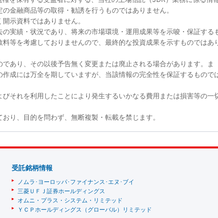
定の金融商品等の取得・勧誘を行うものではありません。
く開示資料ではありません。
去の実績・状況であり、将来の市場環境・運用成果等を示唆・保証する
数料等を考慮しておりませんので、最終的な投資成果を示すものではあ
のであり、その以後予告無く変更または廃止される場合があります。ま
の作成には万全を期していますが、当該情報の完全性を保証するもので
よびそれを利用したことにより発生するいかなる費用または損害等の一
ており、目的を問わず、無断複製・転載を禁じます。
受託銘柄情報
ノムラ･ヨーロッパ･ファイナンス･エヌ･ブイ
三菱ＵＦＪ証券ホールディングス
オムニ・プラス・システム・リミテッド
ＹＣＰホールディングス（グローバル）リミテッド