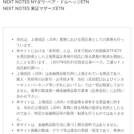
NEXT NOTES NYダウ･ベア・ドルヘッジETN
NEXT NOTES 東証マザーズETN
当社は、上場信託（JDR）業務における受託者としての業務を行っ
ています。
本サイトにおける「本邦初」とは、日本で初めて外国株/ETF/ETF
を受託財産とした上場受益証券発行信託に係る業務の取扱を開始し
たことを言います。（2017年8月31日現在公表ベース。三菱ＵＦＪ
信託銀行調べ）。
上場信託（JDR）は金融商品取引所に上場されている商品であり、
購入・売却等のお取引・お手続き等、当社（店頭窓口およびインタ
ーネットバンキング等いずれにおいても）では一切お取扱しており
ません。最寄の取扱第一種金融商品取引業者（証券会社）にお問い
合わせ下さい。
本サイトは、上場信託（JDR）の受益権を保有する受益者に対す
る、当社の上場信託（JDR）業務に係る情報の提供を目的としたも
のであり、特定の金融商品等の取得・勧誘を行うものではありませ
ん。
本サイトは、金融商品取引法に基づく開示資料ではありません。
本サイト掲載の数値・グラフ等は過去の実績・状況であり、将来の