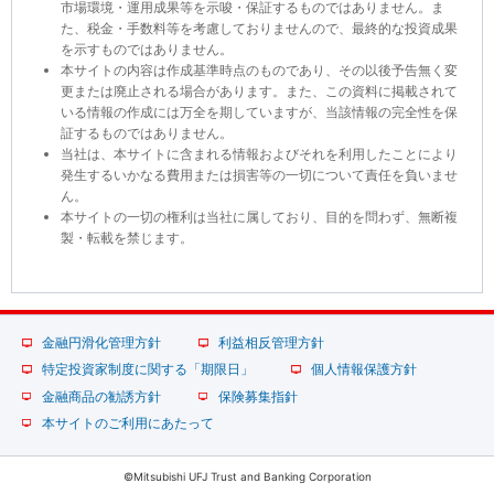
市場環境・運用成果等を示唆・保証するものではありません。ま
た、税金・手数料等を考慮しておりませんので、最終的な投資成果
を示すものではありません。
本サイトの内容は作成基準時点のものであり、その以後予告無く変
更または廃止される場合があります。また、この資料に掲載されて
いる情報の作成には万全を期していますが、当該情報の完全性を保
証するものではありません。
当社は、本サイトに含まれる情報およびそれを利用したことにより
発生するいかなる費用または損害等の一切について責任を負いませ
ん。
本サイトの一切の権利は当社に属しており、目的を問わず、無断複
製・転載を禁じます。
金融円滑化管理方針
利益相反管理方針
特定投資家制度に関する「期限日」
個人情報保護方針
金融商品の勧誘方針
保険募集指針
本サイトのご利用にあたって
©Mitsubishi UFJ Trust and Banking Corporation