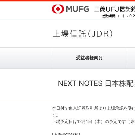
受益者様向け
受益者様向け
発行者様向け
受託銘柄情報
NEXT NOTES 日
ノムラ･ヨーロッパ･ファイナンス･
ETF-JDRとは
ETF-JDRとは
エヌ･ブイ
本日付で東京証券取引所より上場承認を受け
す。
上場予定日は12月1日（木）の予定です（
[上場予定銘柄]