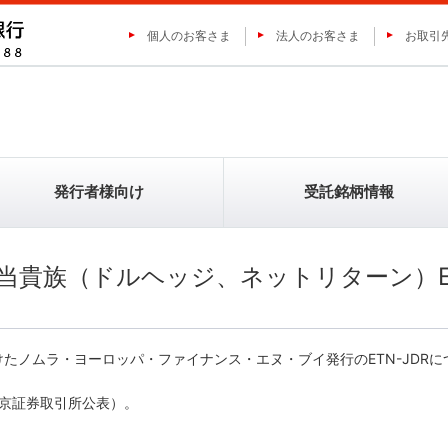
個人のお客さま
法人のお客さま
お取引
発行者様向け
受託銘柄情報
本株配当貴族（ドルヘッジ、ネットリターン）E
オムニ・プラス・システム・リ
三菱ＵＦＪ証券ホールディングス
ETN-JDRとは
ETN-JDRとは
外国株JDRとは
外国株JDRとは
テッド
たノムラ・ヨーロッパ・ファイナンス・エヌ・ブイ発行のETN-JDR
東京証券取引所公表）。