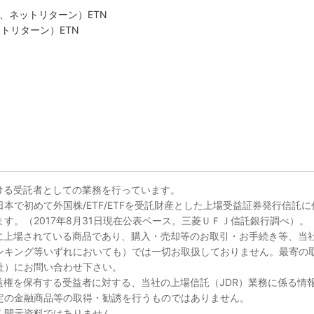
ッジ、ネットリターン）ETN
ネットリターン）ETN
ける受託者としての業務を行っています。
本で初めて外国株/ETF/ETFを受託財産とした上場受益証券発行信託に
す。（2017年8月31日現在公表ベース。三菱ＵＦＪ信託銀行調べ）。
所に上場されている商品であり、購入・売却等のお取引・お手続き等、当
ンキング等いずれにおいても）では一切お取扱しておりません。最寄の
社）にお問い合わせ下さい。
益権を保有する受益者に対する、当社の上場信託（JDR）業務に係る情
定の金融商品等の取得・勧誘を行うものではありません。
く開示資料ではありません。