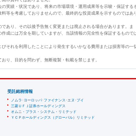
去の実績・状況であり、将来の市場環境・運用成果等を示唆・保証する
数料等を考慮しておりませんので、最終的な投資成果を示すものではあ
のであり、その以後予告無く変更または廃止される場合があります。ま
の作成には万全を期していますが、当該情報の完全性を保証するもので
よびそれを利用したことにより発生するいかなる費用または損害等の一
ており、目的を問わず、無断複製・転載を禁じます。
受託銘柄情報
ノムラ･ヨーロッパ･ファイナンス･エヌ･ブイ
三菱ＵＦＪ証券ホールディングス
オムニ・プラス・システム・リミテッド
ＹＣＰホールディングス（グローバル）リミテッド