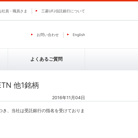
先社員・職員さま
三菱UFJ信託銀行について
お問い合わせ
English
よくあるご質問
TN 他1銘柄
2016年11月04日
ミ
ＹＣＰホールディングス（グロー
バル）リミテッド
につき、当社は受託銀行の指名を受けておりま