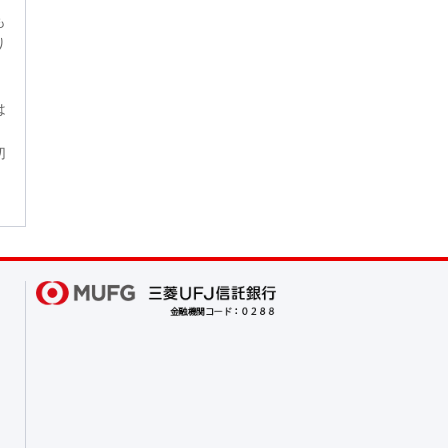
も
り
は
切