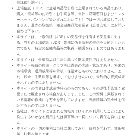
信託銀行調べ）。
上場信託（JDR）は金融商品取引所に上場されている商品であり、
購入・売却等のお取引・お手続き等、当社（店頭窓口およびインタ
ーネットバンキング等いずれにおいても）では一切お取扱しており
ません。最寄の取扱第一種金融商品取引業者（証券会社）にお問い
合わせ下さい。
本サイトは、上場信託（JDR）の受益権を保有する受益者に対す
る、当社の上場信託（JDR）業務に係る情報の提供を目的としたも
のであり、特定の金融商品等の取得・勧誘を行うものではありませ
ん。
本サイトは、金融商品取引法に基づく開示資料ではありません。
本サイト掲載の数値・グラフ等は過去の実績・状況であり、将来の
市場環境・運用成果等を示唆・保証するものではありません。ま
た、税金・手数料等を考慮しておりませんので、最終的な投資成果
を示すものではありません。
本サイトの内容は作成基準時点のものであり、その以後予告無く変
更または廃止される場合があります。また、この資料に掲載されて
いる情報の作成には万全を期していますが、当該情報の完全性を保
証するものではありません。
当社は、本サイトに含まれる情報およびそれを利用したことにより
発生するいかなる費用または損害等の一切について責任を負いませ
ん。
本サイトの一切の権利は当社に属しており、目的を問わず、無断複
製・転載を禁じます。