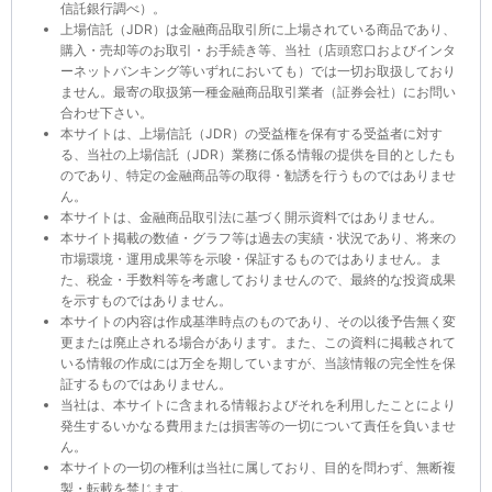
信託銀行調べ）。
上場信託（JDR）は金融商品取引所に上場されている商品であり、
購入・売却等のお取引・お手続き等、当社（店頭窓口およびインタ
ーネットバンキング等いずれにおいても）では一切お取扱しており
ません。最寄の取扱第一種金融商品取引業者（証券会社）にお問い
合わせ下さい。
本サイトは、上場信託（JDR）の受益権を保有する受益者に対す
る、当社の上場信託（JDR）業務に係る情報の提供を目的としたも
のであり、特定の金融商品等の取得・勧誘を行うものではありませ
ん。
本サイトは、金融商品取引法に基づく開示資料ではありません。
本サイト掲載の数値・グラフ等は過去の実績・状況であり、将来の
市場環境・運用成果等を示唆・保証するものではありません。ま
た、税金・手数料等を考慮しておりませんので、最終的な投資成果
を示すものではありません。
本サイトの内容は作成基準時点のものであり、その以後予告無く変
更または廃止される場合があります。また、この資料に掲載されて
いる情報の作成には万全を期していますが、当該情報の完全性を保
証するものではありません。
当社は、本サイトに含まれる情報およびそれを利用したことにより
発生するいかなる費用または損害等の一切について責任を負いませ
ん。
本サイトの一切の権利は当社に属しており、目的を問わず、無断複
製・転載を禁じます。