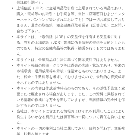
信託銀行調べ）。
上場信託（JDR）は金融商品取引所に上場されている商品であり、
購入・売却等のお取引・お手続き等、当社（店頭窓口およびインタ
ーネットバンキング等いずれにおいても）では一切お取扱しており
ません。最寄の取扱第一種金融商品取引業者（証券会社）にお問い
合わせ下さい。
本サイトは、上場信託（JDR）の受益権を保有する受益者に対す
る、当社の上場信託（JDR）業務に係る情報の提供を目的としたも
のであり、特定の金融商品等の取得・勧誘を行うものではありませ
ん。
本サイトは、金融商品取引法に基づく開示資料ではありません。
本サイト掲載の数値・グラフ等は過去の実績・状況であり、将来の
市場環境・運用成果等を示唆・保証するものではありません。ま
た、税金・手数料等を考慮しておりませんので、最終的な投資成果
を示すものではありません。
本サイトの内容は作成基準時点のものであり、その以後予告無く変
更または廃止される場合があります。また、この資料に掲載されて
いる情報の作成には万全を期していますが、当該情報の完全性を保
証するものではありません。
当社は、本サイトに含まれる情報およびそれを利用したことにより
発生するいかなる費用または損害等の一切について責任を負いませ
ん。
本サイトの一切の権利は当社に属しており、目的を問わず、無断複
製・転載を禁じます。